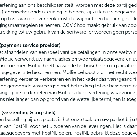
erlening aan ons beschikbaar stelt, worden met deze partij g
(technische) ondersteuning te bieden, zij zullen uw gegevens
 op basis van de overeenkomst die wij met hen hebben geslot
igingsmaatregelen te nemen. CCV Shop maakt gebruik van coo
trekking tot uw gebruik van de software, er worden geen per
(payment service provider)
t afhandelen van een (deel van) de betalingen in onze webwin
. Mollie verwerkt uw naam, adres en woonplaatsgegevens en u
cardnummer. Mollie heeft passende technische en organisat
nsgegevens te beschermen. Mollie behoudt zich het recht vo
erlening verder te verbeteren en in het kader daarvan (geanon
ven genoemde waarborgen met betrekking tot de bescherming
ing op de onderdelen van Mollie’s dienstverlening waarvoor zi
s niet langer dan op grond van de wettelijke termijnen is toeg
(verzending & logistiek)
en bestelling bij ons plaatst is het onze taak om uw pakket bij 
n van PostNL voor het uitvoeren van de leveringen. Het is daa
aatsgegevens met PostNL delen. PostNL gebruikt deze gegeven