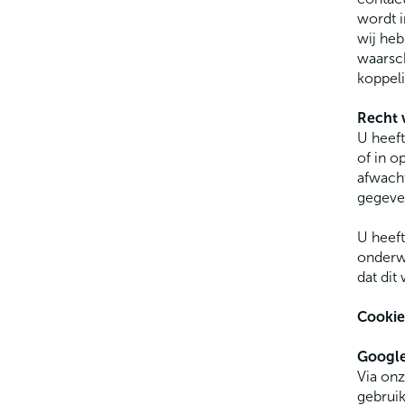
wordt i
wij heb
waarsch
koppeli
Recht 
U heef
of in o
afwacht
gegeven
U heeft
onderwo
dat dit
Cookie
Google
Via onz
gebruik