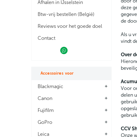
door o
Afhalen in IJsselstein
deze ge
Btw-vrij bestellen (België)
gegeven
de door
Reviews voor het goede doel
Als u v
Contact
vindt d
Over d
Hierond
beveili
Accessoires voor
Acumul
Blackmagic
add
Voor on
delen u
Canon
add
gebrui
opgesla
Fujifilm
add
gebrui
GoPro
add
CCV Sh
Leica
add
Onze w