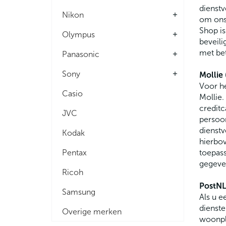
dienstv
Nikon
add
om ons 
Shop is
Olympus
add
beveil
met be
Panasonic
add
Sony
add
Mollie 
Voor he
Casio
Mollie
credit
JVC
persoo
dienstv
Kodak
hierbo
Pentax
toepass
gegeven
Ricoh
PostNL 
Samsung
Als u e
dienste
Overige merken
woonpl