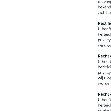
ontvang
bekende
zich h
Rectifi
U heeft
herleid
privacy
wij u o
Recht 
U heeft
herleid
privacy
wij u o
worden
Recht 
U heeft
herleid
contact