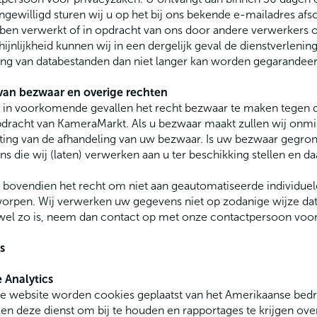
ngewilligd sturen wij u op het bij ons bekende e-mailadres afsc
ben verwerkt of in opdracht van ons door andere verwerkers of
ijnlijkheid kunnen wij in een dergelijk geval de dienstverlening
ng van databestanden dan niet langer kan worden gegarandeer
van bezwaar en overige rechten
t in voorkomende gevallen het recht bezwaar te maken tegen
pdracht van KameraMarkt. Als u bezwaar maakt zullen wij onmi
ing van de afhandeling van uw bezwaar. Is uw bezwaar gegrond 
s die wij (laten) verwerken aan u ter beschikking stellen en da
 bovendien het recht om niet aan geautomatiseerde individuele
rpen. Wij verwerken uw gegevens niet op zodanige wijze dat d
 wel zo is, neem dan contact op met onze contactpersoon voor
s
 Analytics
e website worden cookies geplaatst van het Amerikaanse bedrijf
en deze dienst om bij te houden en rapportages te krijgen ov