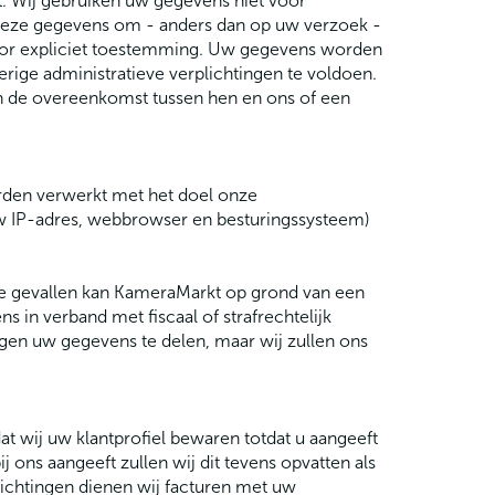
kt. Wij gebruiken uw gegevens niet voor
n deze gegevens om - anders dan op uw verzoek -
oor expliciet toestemming. Uw gegevens worden
ige administratieve verplichtingen te voldoen.
n de overeenkomst tussen hen en ons of een
den verwerkt met het doel onze
uw IP-adres, webbrowser en besturingssysteem)
de gevallen kan KameraMarkt op grond van een
 in verband met fiscaal of strafrechtelijk
gen uw gegevens te delen, maar wij zullen ons
t wij uw klantprofiel bewaren totdat u aangeeft
j ons aangeeft zullen wij dit tevens opvatten als
lichtingen dienen wij facturen met uw