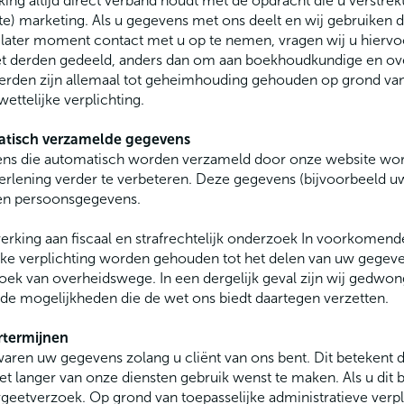
ing altijd direct verband houdt met de opdracht die u verstre
te) marketing. Als u gegevens met ons deelt en wij gebruike
 later moment contact met u op te nemen, vragen wij u hierv
t derden gedeeld, anders dan om aan boekhoudkundige en over
erden zijn allemaal tot geheimhouding gehouden op grond va
wettelijke verplichting.
tisch verzamelde gegevens
ns die automatisch worden verzameld door onze website wor
erlening verder te verbeteren. Deze gegevens (bijvoorbeeld 
een persoonsgegevens.
king aan fiscaal en strafrechtelijk onderzoek In voorkomen
jke verplichting worden gehouden tot het delen van uw gegevens
ek van overheidswege. In een dergelijk geval zijn wij gedwon
de mogelijkheden die de wet ons biedt daartegen verzetten.
termijnen
aren uw gegevens zolang u cliënt van ons bent. Dit betekent da
iet langer van onze diensten gebruik wenst te maken. Als u dit bi
geetverzoek. Op grond van toepasselijke administratieve verp