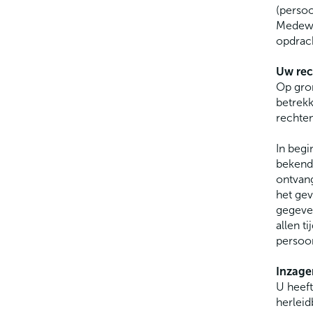
(persoo
Medewer
opdrac
Uw rec
Op gro
betrekk
rechten
In begi
bekende
ontvang
het gev
gegeven
allen t
persoo
Inzage
U heeft
herleid