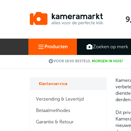
9
Producten
Zoeken op merk

VOOR 18:00 BESTELD,
MORGEN IN HUIS!
KameraM
Klantenservice
verbete
dienste
Verzending & Levertijd
derden
Betaalmethodes
Dit pri
Kamera
Garantie & Retour
nieuwe 