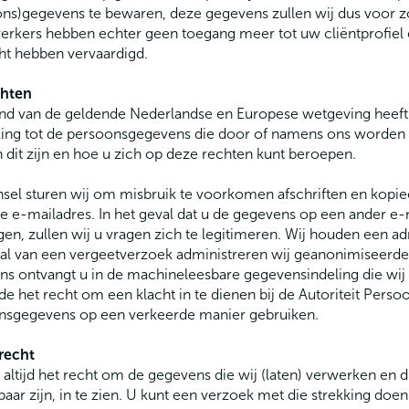
ns)gegevens te bewaren, deze gegevens zullen wij dus voor zo
kers hebben echter geen toegang meer tot uw cliëntprofiel 
ht hebben vervaardigd.
hten
nd van de geldende Nederlandse en Europese wetgeving heeft 
ing tot de persoonsgegevens die door of namens ons worden v
 dit zijn en hoe u zich op deze rechten kunt beroepen.
nsel sturen wij om misbruik te voorkomen afschriften en kopi
 e-mailadres. In het geval dat u de gegevens op een ander e-m
en, zullen wij u vragen zich te legitimeren. Wij houden een ad
al van een vergeetverzoek administreren wij geanonimiseerde 
s ontvangt u in de machineleesbare gegevensindeling die wij
ijde het recht om een klacht in te dienen bij de Autoriteit Per
nsgegevens op een verkeerde manier gebruiken.
recht
 altijd het recht om de gegevens die wij (laten) verwerken en
baar zijn, in te zien. U kunt een verzoek met die strekking d