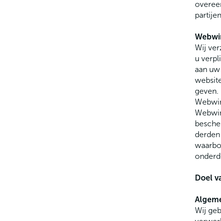
overeen
partije
Webwin
Wij ver
u verpl
aan uw
websit
geven. 
Webwink
Webwin
besche
derden
waarbo
onderd
Doel v
Algeme
Wij geb