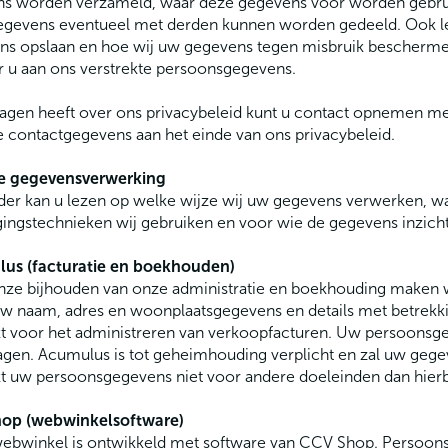
ns worden verzameld, waar deze gegevens voor worden gebru
gevens eventueel met derden kunnen worden gedeeld. Ook leg
s opslaan en hoe wij uw gegevens tegen misbruik beschermen
 u aan ons verstrekte persoonsgegevens.
ragen heeft over ons privacybeleid kunt u contact opnemen m
e contactgegevens aan het einde van ons privacybeleid.
e gegevensverwerking
er kan u lezen op welke wijze wij uw gegevens verwerken, waa
gingstechnieken wij gebruiken en voor wie de gegevens inzichtel
us (facturatie en boekhouden)
ze bijhouden van onze administratie en boekhouding maken wi
w naam, adres en woonplaatsgegevens en details met betrekk
kt voor het administreren van verkoopfacturen. Uw persoon
gen. Acumulus is tot geheimhouding verplicht en zal uw geg
kt uw persoonsgegevens niet voor andere doeleinden dan hier
op (webwinkelsoftware)
ebwinkel is ontwikkeld met software van CCV Shop. Persoons