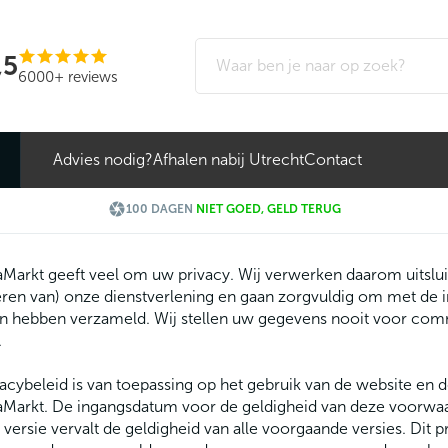
,5
6000+ reviews
Advies nodig?
Afhalen nabij Utrecht
Contact

100 DAGEN
NIET GOED, GELD TERUG
arkt geeft veel om uw privacy. Wij verwerken daarom uitslui
ren van) onze dienstverlening en gaan zorgvuldig om met de i
n hebben verzameld. Wij stellen uw gegevens nooit voor comm
.
vacybeleid is van toepassing op het gebruik van de website en 
Markt. De ingangsdatum voor de geldigheid van deze voorwaar
versie vervalt de geldigheid van alle voorgaande versies. Dit 