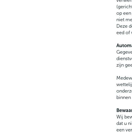
verwerk
(gerich
op een
niet me
Deze d
eed of 
Automa
Gegeve
dienstv
zijn g
Medewer
wetteli
onderzo
binnen 
Bewaar
Wij bew
dat u n
een ver