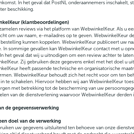
komst. In het geval dat PostNL onderaannemers inschakelt, s
nter beschikking.
kelKeur (klantbeoordelingen)
zamelen reviews via het platform van WebwinkelKeur. Als u ee
icht om uw naam, e-mailadres op te geven. WebwinkelKeur de
 bestelling kunnen koppelen. WebwinkelKeur publiceert uw n
e. In sommige gevallen kan WebwinkelKeur contact met u opn
In het geval dat wij u uitnodigen om een review achter te lat
elKeur. Zij gebruiken deze gegevens enkel met het doel u uit
kelKeur heeft passende technische en organisatorische ma
rmen. WebwinkelKeur behoudt zich het recht voor om ten beho
 in te schakelen. Hiervoor hebben wij aan WebwinkelKeur to
rgen met betrekking tot de bescherming van uw persoonsgege
elen van de dienstverlening waarvoor WebwinkelKeur derden i
an de gegevensverwerking
en doel van de verwerking
ruiken uw gegevens uitsluitend ten behoeve van onze dienstver