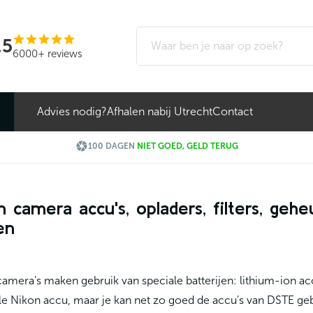
,5
6000+ reviews
Advies nodig?
Afhalen nabij Utrecht
Contact

100 DAGEN
NIET GOED, GELD TERUG
n camera accu's, opladers, filters, geh
en
amera’s maken gebruik van speciale batterijen: lithium-ion a
le Nikon accu, maar je kan net zo goed de accu’s van DSTE gebr