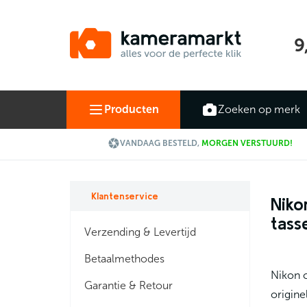
9
Producten
Zoeken op merk

VANDAAG BESTELD,
MORGEN VERSTUURD!
Klantenservice
Niko
tass
Verzending & Levertijd
Betaalmethodes
Nikon c
Garantie & Retour
origine