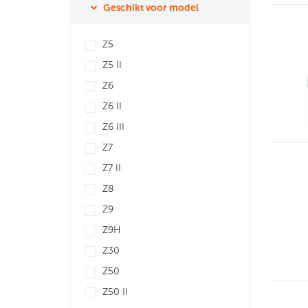
Geschikt voor model
Z5
Z5 II
Z6
Z6 II
Z6 III
Z7
Z7 II
Z8
Z9
Z9H
Z30
Z50
Z50 II