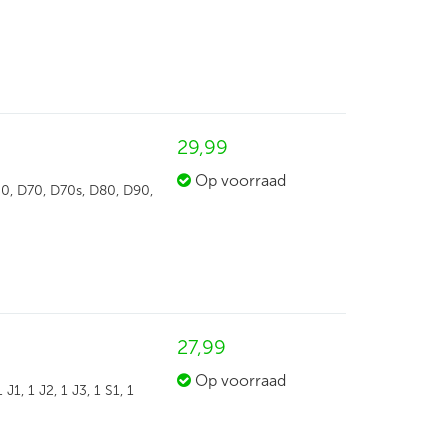
29,
99
Op voorraad
0, D70, D70s, D80, D90,
27,
99
Op voorraad
1, 1 J2, 1 J3, 1 S1, 1