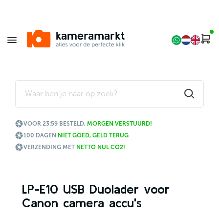

VOOR 23:59 BESTELD,
MORGEN VERSTUURD!

100 DAGEN
NIET GOED, GELD TERUG

VERZENDING MET
NETTO NUL CO2!
LP-E10 USB Duolader voor
Canon camera accu's