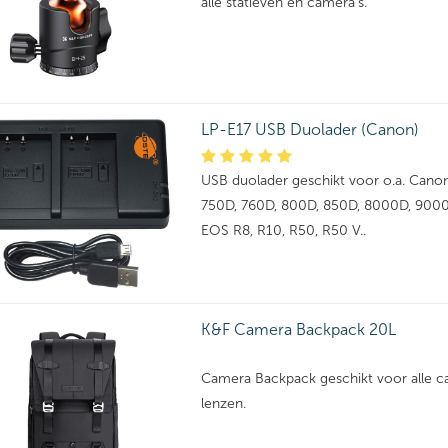
alle statieven en camera's.
LP-E17 USB Duolader (Canon)
USB duolader geschikt voor o.a. Cano
750D, 760D, 800D, 850D, 8000D, 9000D
EOS R8, R10, R50, R50 V..
K&F Camera Backpack 20L
Camera Backpack geschikt voor alle c
lenzen.