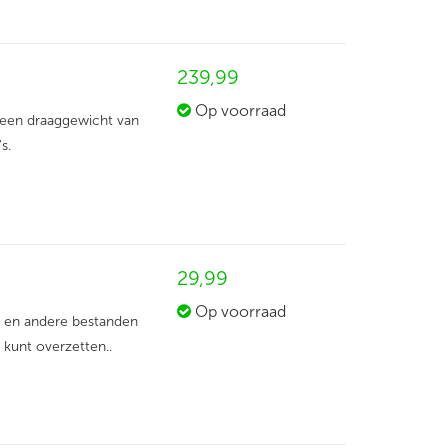
239,
99
Op voorraad
t een draaggewicht van
s.
29,
99
Op voorraad
s en andere bestanden
kunt overzetten..