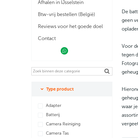
Afhalen in IJsselstein
De batt
Btw-vrij bestellen (België)
geen ve
Reviews voor het goede doel
oplader
Contact
Voor de
tegen d
Fotogra
geheug
Type product
Hierond
geheuge
Adapter
waar je
Batterij
assort
vergeet
Camera Reiniging
Camera Tas