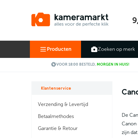
9
Producten
Zoeken op merk

VOOR 18:00 BESTELD,
MORGEN IN HUIS!
Klantenservice
Cano
Verzending & Levertijd
De Cano
Betaalmethodes
Canon a
Garantie & Retour
zijn da