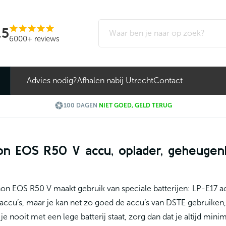
,5
6000+ reviews
Advies nodig?
Afhalen nabij Utrecht
Contact

100 DAGEN
NIET GOED, GELD TERUG
n EOS R50 V accu, oplader, geheugen
n EOS R50 V maakt gebruik van speciale batterijen: LP-E17 a
ccu’s, maar je kan net zo goed de accu’s van DSTE gebruiken, d
t je nooit met een lege batterij staat, zorg dan dat je altijd min