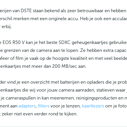
erijen van DSTE staan bekend als zeer betrouwbaar en hebben 
rschil merken met een originele accu. Heb je ook een accula
 erbij.
 EOS R50 V kan je het beste SDXC geheugenkaartjes gebruike
e grenzen van de camera aan te lopen. Ze hebben extra capacitei
feer of film je vaak op de hoogste kwaliteit en met veel beel
enkaartjes met meer dan 200 MB/sec aan.
er vind je een overzicht met batterijen en opladers die je pr
nkaartjes die wij voor jouw camera aanraden, statieven waar
 je cameraspullen in kan meenemen, reinigingsproducten en n
iment aan
adapters
,
filters
voor je lenzen,
kaartlezers
om je foto'
 zeker niet even verder rond te kijken.